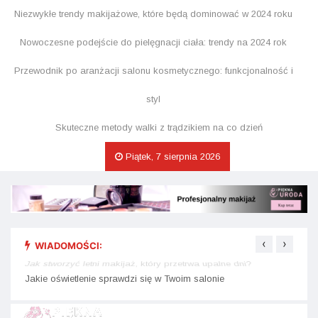
Niezwykłe trendy makijażowe, które będą dominować w 2024 roku
Nowoczesne podejście do pielęgnacji ciała: trendy na 2024 rok
Przewodnik po aranżacji salonu kosmetycznego: funkcjonalność i
styl
Skuteczne metody walki z trądzikiem na co dzień
Piątek, 7 sierpnia 2026
‹
›
WIADOMOŚCI:
Jak stworzyć letni makijaż, który przetrwa upalne dni?
Skute
Jakie oświetlenie sprawdzi się w Twoim salonie