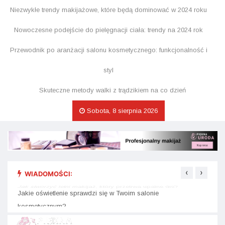
Niezwykłe trendy makijażowe, które będą dominować w 2024 roku
Nowoczesne podejście do pielęgnacji ciała: trendy na 2024 rok
Przewodnik po aranżacji salonu kosmetycznego: funkcjonalność i
styl
Skuteczne metody walki z trądzikiem na co dzień
Sobota, 8 sierpnia 2026
‹
›
WIADOMOŚCI:
Jak stworzyć letni makijaż, który przetrwa upalne dni?
Skute
Jakie oświetlenie sprawdzi się w Twoim salonie